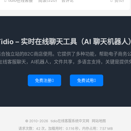
tidio在线客服
阅读(520)
去评论
赞(
0
)


Tidio – 实时在线聊天工具（AI 聊天机器人
特别适合独立站的B2C商店使用‌。它提供了多种功能，帮助电子商
在线客服聊天，AI机器人，文件共享，多语言支持，关键是提供
免费注册
免费试用


© 2010-2026
tidio在线客服系统中文网
网站地图
请求次数：42 次，加载用时：0.116 秒，内存占用：7.57 MB