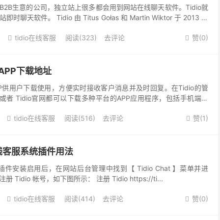
2B生意的公司，独立站上很多都会用到网站在线聊天软件。Tidio就
件。 Tidio 由 Titus Gołas 和 Martin Wiktor 于 2013 年
0
tidio在线客服
阅读(323)
去评论
赞(
0
)


方APP下载地址
APP供用户下载使用，方便实时接收客户消息并及时回复。在Tidio的管
anel，或者 Tidio官网都可以下载多种平台的APP应用程序，包括手机端和
OS An...
tidio在线客服
阅读(516)
去评论
赞(
1
)


io在线客服系统插件用法
Tidio插件安装启用后，在网站后台管理中找到【 Tidio Chat 】菜单并进
dio 帐号，如下图所示： 注册 Tidio https://ti...
tidio在线客服
阅读(414)
去评论
赞(
0
)

