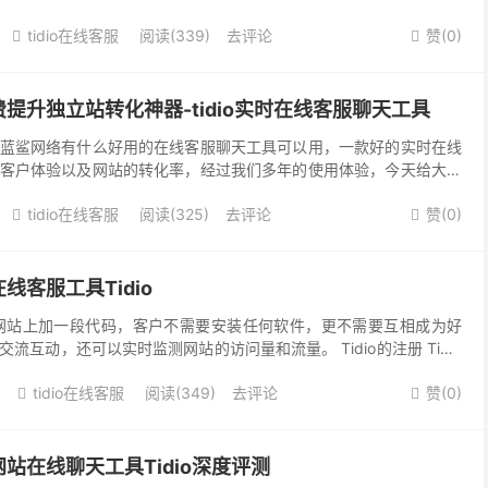
tidio在线客服
阅读(339)
去评论
赞(
0
)


提升独立站转化神器-tidio实时在线客服聊天工具
蓝鲨网络有什么好用的在线客服聊天工具可以用，一款好的实时在线
客户体验以及网站的转化率，经过我们多年的使用体验，今天给大家
实时聊天客服系统tidio 以前很多人网站上会挂一...
tidio在线客服
阅读(325)
去评论
赞(
0
)


客服工具Tidio
放在网站上加一段代码，客户不需要安装任何软件，更不需要互相成为好
流互动，还可以实时监测网站的访问量和流量。 Tidio的注册 Tidio
tidio/i...
0
tidio在线客服
阅读(349)
去评论
赞(
0
)


站在线聊天工具Tidio深度评测