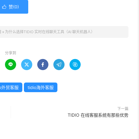
赞(
0
)

网
»
为什么选择TIDIO 实时在线聊天工具（AI 聊天机器人）
分享到





dio外贸客服
tidio海外客服
下一篇
TIDIO 在线客服系统有那些优势