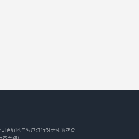
）
务公司更好地与客户进行对话和解决查
免费套餐！