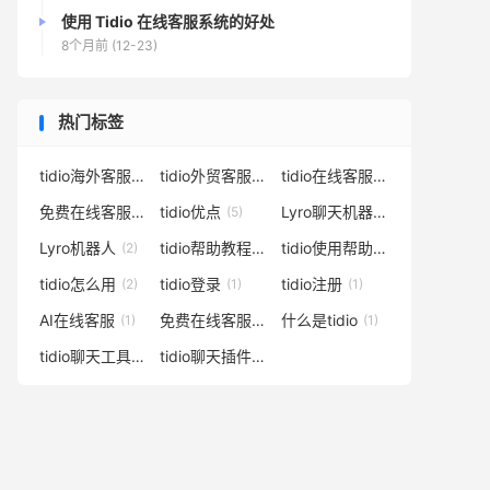
使用 Tidio 在线客服系统的好处
8个月前 (12-23)
热门标签
tidio海外客服
tidio外贸客服
tidio在线客服
(17)
(16)
(14)
免费在线客服
tidio优点
Lyro聊天机器人
(10)
(5)
(3)
Lyro机器人
tidio帮助教程
tidio使用帮助
(2)
(2)
(2)
tidio怎么用
tidio登录
tidio注册
(2)
(1)
(1)
AI在线客服
免费在线客服系统
什么是tidio
(1)
(1)
(1)
tidio聊天工具
tidio聊天插件
(1)
(1)