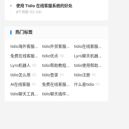
使用 Tidio 在线客服系统的好处
8个月前 (12-23)
热门标签
tidio海外客服
tidio外贸客服
tidio在线客服
(17)
(16)
(14)
免费在线客服
tidio优点
Lyro聊天机器人
(10)
(5)
(3)
Lyro机器人
tidio帮助教程
tidio使用帮助
(2)
(2)
(2)
tidio怎么用
tidio登录
tidio注册
(2)
(1)
(1)
AI在线客服
免费在线客服系统
什么是tidio
(1)
(1)
(1)
tidio聊天工具
tidio聊天插件
(1)
(1)