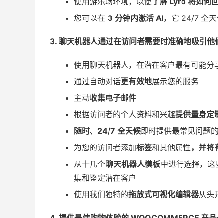
使用游乐场环境，以便
了解 Lyro 将如
您可以在
3 分钟内激活 AI
，它 24/7 
3. 聊天机器人通过在访问者需要时准确地吸引
使用聊天机器人，在潜在客户最有可能分
通过自动对话
更有效地
展示您的服务
主动
收集电子邮件
根据访问者的个人资料和兴趣
提供量身定
随时、24/7 全天候
即时提供最常见问题
为您的访问者添加
标签
和其他属性
，并将
从十几个
聊天机器人模板
中进行选择，这
集和鉴定潜在客户
使用我们独特的
拖放式可视化编辑器
从头
4. 提供最佳购物体验的 WOOCOMMERCE 产